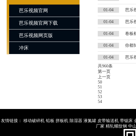
01-04
芭乐
芭乐视频官网
01-04
芭乐
芭乐视频官网下载
01-04
卷板
芭乐视频网页版
01-04
你都
冲床
01-04
芭乐
共960条
第一页
上一页
50
51
52
53
54
友情链接：
移动破碎机
铅板
拼板机
除湿器
液氮罐
皮带输送机
带锯床
厂家
精轧螺纹钢
中