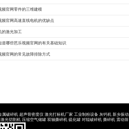
视频官网零件的三维建模
视频官网高速直线电机的优缺点
机的激光加工
知道哪些芭乐视频官网的有关基础知识
视频官网的常见故障排除方式
金属破碎机
超声骨密度仪
激光打标机厂家
工业制粉设备
灰钙机
新乡振动
山激光切割机
压缩空气储罐
双轴撕碎机
硫化罐
对辊破碎机
撕碎机
震动筛