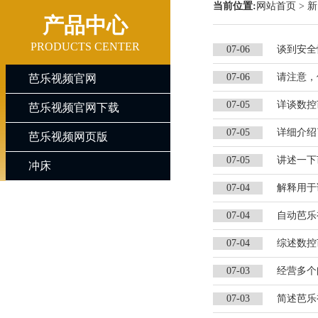
当前位置:
网站首页
>
新
产品中心
PRODUCTS CENTER
07-06
谈到安全
07-06
请注意
芭乐视频官网
07-05
详谈数控
芭乐视频官网下载
07-05
详细介绍
芭乐视频网页版
07-05
讲述一下
冲床
07-04
解释用于
07-04
自动芭乐
07-04
综述数控
07-03
经营多个
07-03
简述芭乐