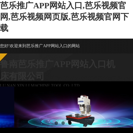
芭乐推广APP网站入口,芭乐视频官
网,芭乐视频网页版,芭乐视频官网下
载
您好!欢迎来到芭乐推广APP网站入口的网站
鲁南芭乐推广APP网站入口机
床有限公司
LU NAN XIN LI MACHINE TOOL CO.,LTD