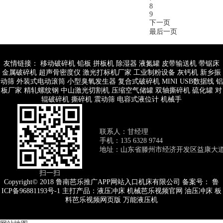
8
9
下一页
最后一页
友情链接：
移动破碎机
铅板
拼板机
除湿器
液氮罐
皮带输送机
带锯床
金属破碎机
超声骨密度仪
激光打标机厂家
工业制粉设备
灰钙机
新乡振
动筛
外装式电动滚筒
小型臭氧发生器
复合式破碎机
MINI USB数据线
铝
板厂家
精轧螺纹钢
中山激光切割机
压缩空气储罐
双轴撕碎机
硫化罐
对
辊破碎机
撕碎机
震动筛
电容式液位计
机械手
联系人：甘经理
手机：135 6328 9744
地址：山东省滕州市经济开发区益康
扫一扫
Copyright© 2018 鲁南芭乐推广APP网站入口机床有限公司 备案号：
鲁
ICP备96881193号-1
主打产品：液压冲床 机械芭乐视频官网 油压冲床 板
料芭乐视频网页版 万能液压机